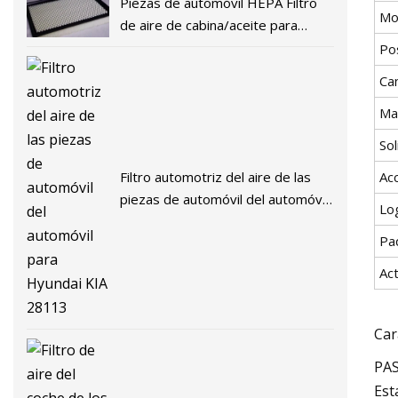
Piezas de automóvil HEPA Filtro
Mo
de aire de cabina/aceite para
automóvil 97133
Po
Ca
Mat
Sol
Filtro automotriz del aire de las
Ac
piezas de automóvil del automóvil
Lo
para Hyundai KIA 28113
Pa
Ac
Car
PA
Est