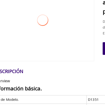
D
d
E
SCRIPCIÓN
rview
formación básica.
º de Modelo.
D1351