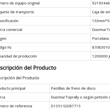
mero de equipo original
92193446
quete de transporte
Caja de em
ecificación
153mm*
rca comercial
Duorina/T
igen
Porcelana
digo hs
87083010
pacidad de producción
1200000 j
scripción del Producto
cripción del Producto
ducto principal
Pastillas de freno de disco
rca
Duorina/Toprally o según petición d
mero de referencia
D1351/GDB7715