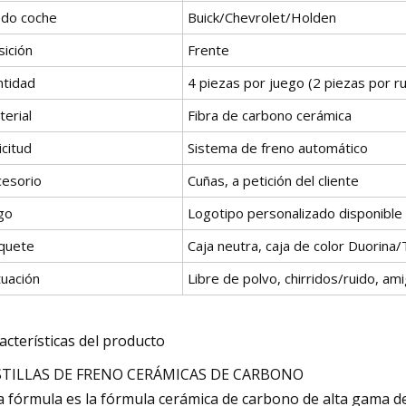
do coche
Buick/Chevrolet/Holden
sición
Frente
ntidad
4 piezas por juego (2 piezas por r
erial
Fibra de carbono cerámica
icitud
Sistema de freno automático
cesorio
Cuñas, a petición del cliente
go
Logotipo personalizado disponible
quete
Caja neutra, caja de color Duorina
tuación
Libre de polvo, chirridos/ruido, ami
acterísticas del producto
STILLAS DE FRENO CERÁMICAS DE CARBONO
a fórmula es la fórmula cerámica de carbono de alta gama de