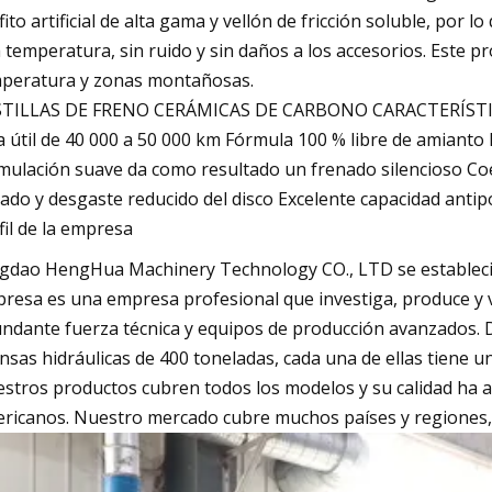
fito artificial de alta gama y vellón de fricción soluble, por
a temperatura, sin ruido y sin daños a los accesorios. Este 
peratura y zonas montañosas.
STILLAS DE FRENO CERÁMICAS DE CARBONO CARACTERÍSTI
a útil de 40 000 a 50 000 km Fórmula 100 % libre de amianto 
mulación suave da como resultado un frenado silencioso Coe
ado y desgaste reducido del disco Excelente capacidad antip
fil de la empresa
gdao HengHua Machinery Technology CO., LTD se estableció
resa es una empresa profesional que investiga, produce y v
ndante fuerza técnica y equipos de producción avanzados. D
nsas hidráulicas de 400 toneladas, cada una de ellas tiene u
stros productos cubren todos los modelos y su calidad ha 
ricanos. Nuestro mercado cubre muchos países y regiones, c