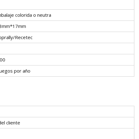
balaje colorida o neutra
53mm*17mm
oprally/Recetec
00
uegos por año
el cliente