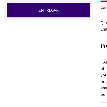
Cer
ENTREGAR
Qin
Emb
Pr
1.A
of 
you
ori
amo
our