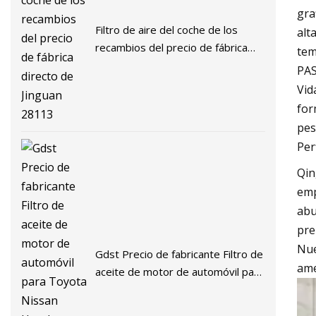
gra
Filtro de aire del coche de los
alt
recambios del precio de fábrica
tem
directo de Jinguan 28113
PA
Vid
for
pes
Per
Qin
emp
abu
pre
Nue
Gdst Precio de fabricante Filtro de
ame
aceite de motor de automóvil para
Toyota Nissan Honda Mitsubishi
Hyundai KIA Chevrolet