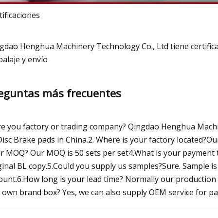
tificaciones
gdao Henghua Machinery Technology Co., Ltd tiene certific
alaje y envío
eguntas más frecuentes
re you factory or trading company? Qingdao Henghua Machin
Disc Brake pads in China.2. Where is your factory located?Our
r MOQ? Our MOQ is 50 sets per set4.What is your payment t
ginal BL copy.5.Could you supply us samples?Sure. Sample is 
unt.6.How long is your lead time? Normally our production t
 own brand box? Yes, we can also supply OEM service for pa