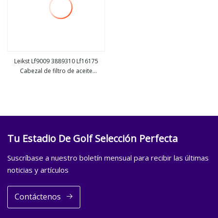
Leikst Lf9009 3889310 Lf16175
Cabezal de filtro de aceite
ver más
combustible P554403 3315843
Lf670 P551670 Fábrica de filtro
separador de agua de
combustible diesel de excavadora
Fs1212 So10011
Tu Estadio De Golf Selección Perfecta
Suscríbase a nuestro boletín mensual para recibir las últimas
noticias y artículos
Contáctenos