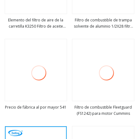
Elemento del filtro de aire de la
Filtro de combustible de trampa
carretilla K3250 Filtro de aceite
solvente de aluminio 1/2X28 filtro
ver más
ver más
Filtro de combustible para Beiben
mononúcleo de núcleo único
North Benz Ng80A Ng80b V3 V3m
V3et V3mt HOWO Shacman FAW
Camc Dongfeng Foton piezas de
camiones
Precio de fábrica al por mayor 541
Filtro de combustible Fleetguard
(FS1242) para motor Cummins
ver más
ver más