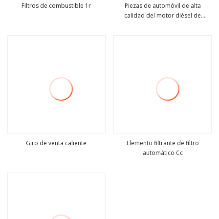
Filtros de combustible 1r
Piezas de automóvil de alta
calidad del motor diésel de
ver más
ver más
camiones filtro de
aceite/combustible LF14000nn
LF9009 LF3000 FS19915 FS19624
FS19765 para filtros Fleetguard
Giro de venta caliente
Elemento filtrante de filtro
automático Cc
ver más
ver más