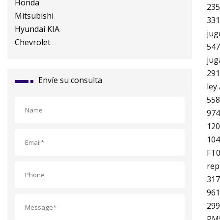
235
331
jug
547
jug
291
Envíe su consulta
ley
558
974
120
10
FT0
rep
317
961
299
PM5