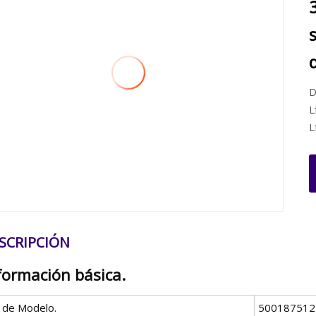
D
L
L
SCRIPCIÓN
formación básica.
º de Modelo.
500187512