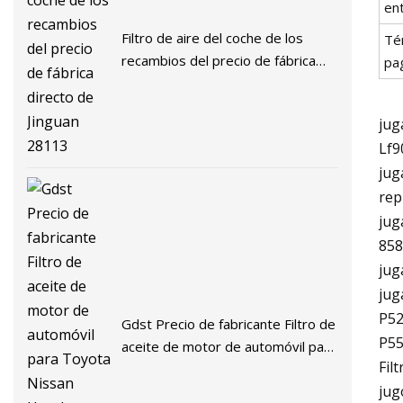
en
Filtro de aire del coche de los
Té
recambios del precio de fábrica
pa
directo de Jinguan 28113
jug
Lf9
jug
rep
jug
858
jug
jug
P52
Gdst Precio de fabricante Filtro de
P55
aceite de motor de automóvil para
Fil
Toyota Nissan Honda Mitsubishi
jug
Hyundai KIA Chevrolet