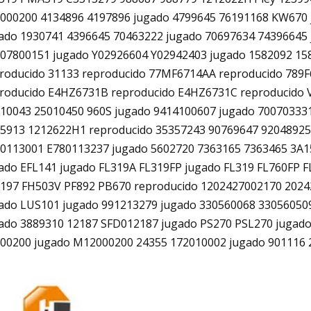
000200 4134896 4197896 jugado 4799645 76191168 KW670
ado 1930741 4396645 70463222 jugado 70697634 74396645
07800151 jugado Y02926604 Y02942403 jugado 1582092 15
roducido 31133 reproducido 77MF6714AA reproducido 789
roducido E4HZ6731B reproducido E4HZ6731C reproducido 
10043 25010450 960S jugado 9414100607 jugado 70070333
5913 1212622H1 reproducido 35357243 90769647 9204892
0113001 E780113237 jugado 5602720 7363165 7363465 3A1
ado EFL141 jugado FL319A FL319FP jugado FL319 FL760FP 
197 FH503V PF892 PB670 reproducido 1202427002170 202
ado LUS101 jugado 991213279 jugado 330560068 33056050
ado 3889310 12187 SFD012187 jugado PS270 PSL270 jugad
00200 jugado M12000200 24355 172010002 jugado 901116 