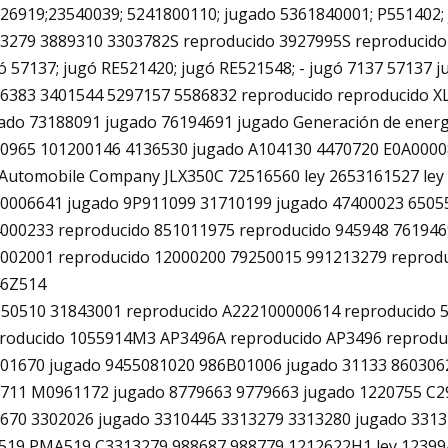
26919;23540039; 5241800110; jugado 5361840001; P551402; 
3279 3889310 3303782S reproducido 3927995S reproducido
ó 57137; jugó RE521420; jugó RE521548; - jugó 7137 57137 
6383 3401544 5297157 5586832 reproducido reproducido X
ado 73188091 jugado 76194691 jugado Generación de ener
0965 101200146 4136530 jugado A104130 4470720 E0A0000
 Automobile Company JLX350C 72516560 ley 2653161527 le
0006641 jugado 9P911099 31710199 jugado 47400023 6505
000233 reproducido 851011975 reproducido 945948 76194
002001 reproducido 12000200 79250015 991213279 reprod
46Z514
50510 31843001 reproducido A222100000614 reproducido 
roducido 1055914M3 AP3496A reproducido AP3496 reprodu
01670 jugado 9455081020 986B01006 jugado 31133 8603062
711 M0961172 jugado 8779663 9779663 jugado 1220755 C2
670 3302026 jugado 3310445 3313279 3313280 jugado 331
19 PMA519 C3313279 988687 988779 1212622H1 ley 1239