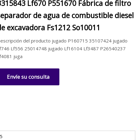
3315843 Lf670 P551670 Fábrica de filtro
separador de agua de combustible diesel
de excavadora Fs1212 So10011
escripción del producto jugado P160715 35107424 jugado
f746 Lf556 25014748 jugado Lf16104 Lf3487 P26540237
f4081 juga
Envíe su consulta
5