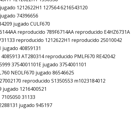
 jugado 1212622H1 127564 6216543120
 jugado 74396656
84209 jugado CULF670
F6144AA reproducido 789F6714AA reproducido E4HZ6731A
V31133 reproducido 1212622H1 reproducido 25010042
1 jugado 40859131
5 4085913 AT280314 reproducido PMLF670 RE42042
5999 3754001101E jugado 3754001101
FL760 NEOLF670 jugado 86546625
427002170 reproducido S1350553 m1023184012
9 jugado 1216400521
o 7105050 31133
2288131 jugado 945197