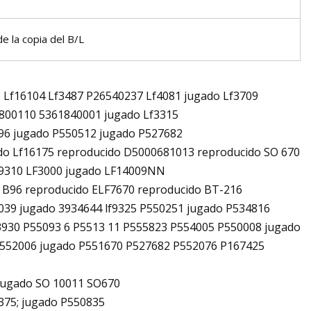
e la copia del B/L
 Lf16104 Lf3487 P26540237 Lf4081 jugado Lf3709
1800110 5361840001 jugado Lf3315
596 jugado P550512 jugado P527682
do Lf16175 reproducido D5000681013 reproducido SO 670
89310 LF3000 jugado LF14009NN
 B96 reproducido ELF7670 reproducido BT-216
039 jugado 3934644 lf9325 P550251 jugado P534816
930 P55093 6 P5513 11 P555823 P554005 P550008 jugado
552006 jugado P551670 P527682 P552076 P167425
4 jugado SO 10011 SO670
7375; jugado P550835