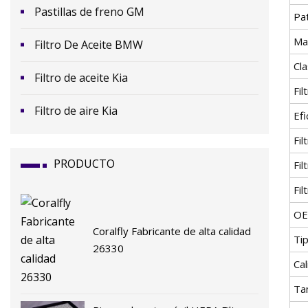
Pastillas de freno GM
Pa
Ma
Filtro De Aceite BMW
Cla
Filtro de aceite Kia
Fil
Filtro de aire Kia
Efi
Fil
PRODUCTO
Fil
Fil
OE
Coralfly Fabricante de alta calidad
Ti
26330
Cal
Ta