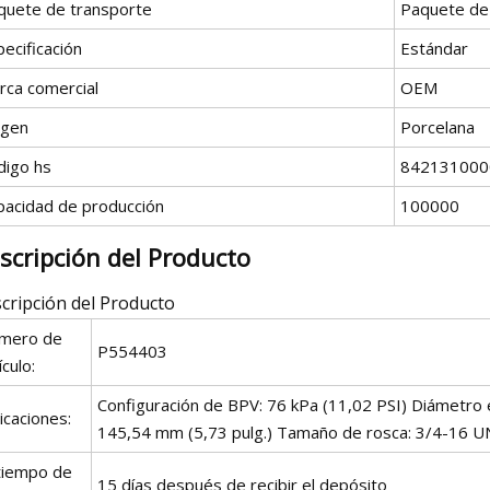
quete de transporte
Paquete de
ecificación
Estándar
rca comercial
OEM
igen
Porcelana
digo hs
842131000
pacidad de producción
100000
scripción del Producto
cripción del Producto
mero de
P554403
ículo:
Configuración de BPV: 76 kPa (11,02 PSI) Diámetro e
icaciones:
145,54 mm (5,73 pulg.) Tamaño de rosca: 3/4-16 
 tiempo de
15 días después de recibir el depósito