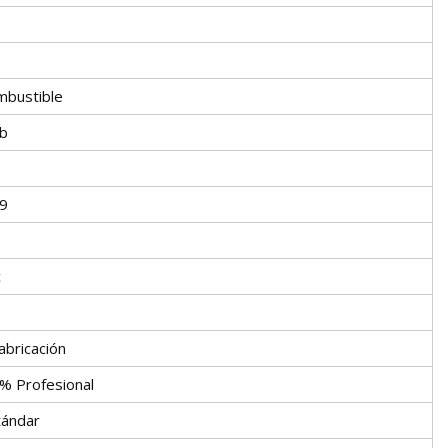
ombustible
b
9
c
abricación
% Profesional
ándar