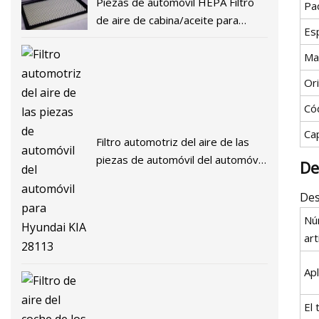
Piezas de automóvil HEPA Filtro
Pa
de aire de cabina/aceite para
Esp
automóvil 97133
Ma
Or
Có
Ca
Filtro automotriz del aire de las
piezas de automóvil del automóvil
De
para Hyundai KIA 28113
Des
Nú
art
Apl
El