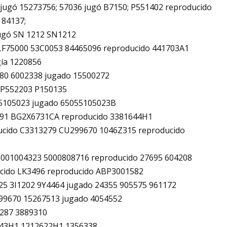
jugó 15273756; 57036 jugó B7150; P551402 reproducido
 84137;
jugó SN 1212 SN1212
LF75000 53C0053 84465096 reproducido 441703A1
gía 1220856
80 6002338 jugado 15500272
y P552203 P150135
5105023 jugado 65055105023B
691 BG2X6731CA reproducido 3381644H1
ucido C3313279 CU299670 1046Z315 reproducido
5001004323 5000808716 reproducido 27695 604208
cido LK3496 reproducido ABP3001582
5 3I1202 9Y4464 jugado 24355 905575 961172
99670 15267513 jugado 4054552
3287 3889310
943H1 1212622H1 1356338