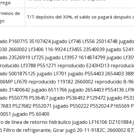
trega:
rminos de
T/T depósito del 30%, el saldo se pagará después d
go:
ado P160715 35107424 jugado Lf746 Lf556 25014748 jugado
030 2660002 Lf3406 116-9924 Lf3455 23540039 jugado 524
ado 23526919 Lf725 jugado Lf3957 1614874799 jugado Lf3
roducido Lf3788 P551271 reproducido E243HD13 reproduci
ado 5001875125 jugado LF701 jugado P554403 2654403 38
06MP LF670 reproducido 119182 2660002 reproducido B-96
ado 31400642 jugado 6511766 jugado 2654403 P554136 LF9
ado P550779 P536457 jugado P536492 P129472 jugado P533
7683 P527682 P552071 jugado P550222 P552024 P165569 P
0051 jugado P5 60400
tro de línea de retorno hidráulico jugado LF16106 DZ10188
ó Filtro de refrigerante, Girar jugó 20-11-9182C; 2660002 B