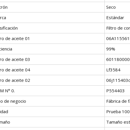
trón
Seco
rca
Estándar
sificación
Filtro de c
tro de aceite 01
06A115561
ciencia
99%
tro de aceite 03
601180000
tro de aceite 04
Lf3584
tro de aceite 02
06j115403
M N° 0.
P554403
po de negocio
Fábrica de f
idad
Prueba 100
maño
Tamaño est