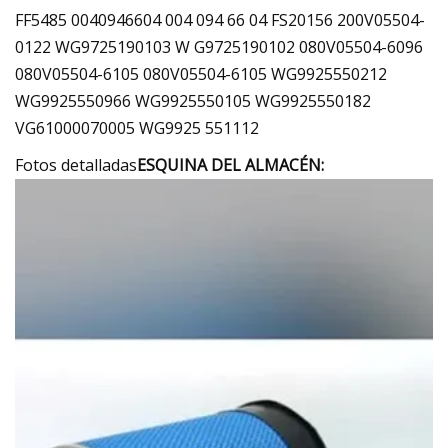
FF5485 0040946604 004 094 66 04 FS20156 200V05504-
0122 WG9725190103 W G9725190102 080V05504-6096
080V05504-6105 080V05504-6105 WG9925550212
WG9925550966 WG9925550105 WG9925550182
VG61000070005 WG9925 551112
Fotos detalladas
ESQUINA DEL ALMACÉN: