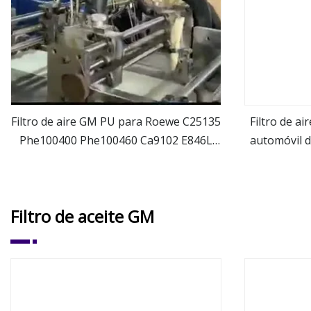
Filtro de aire GM PU para Roewe C25135
Filtro de ai
Phe100400 Phe100460 Ca9102 E846L
automóvil d
ver más
Lx889
la fábrica
Filtro de aceite GM