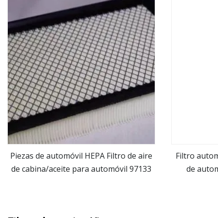
Piezas de automóvil HEPA Filtro de aire
Filtro autom
de cabina/aceite para automóvil 97133
de autom
ver más
H