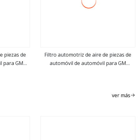
de piezas de
Filtro automotriz de aire de piezas de
il para GM
automóvil de automóvil para GM
ver más
9041833
ver más