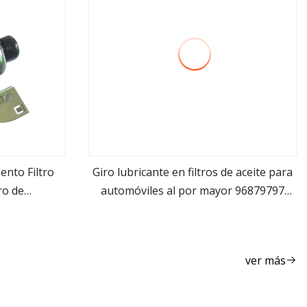
ento Filtro
Giro lubricante en filtros de aceite para
tro de
automóviles al por mayor 96879797
ver más
tro de cabina
para GM Chevrolet
 piezas de
M
ver más