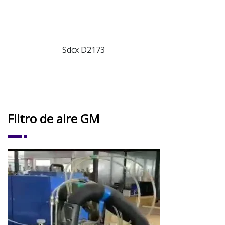
Sdcx D2173
ver más
Filtro de aire GM