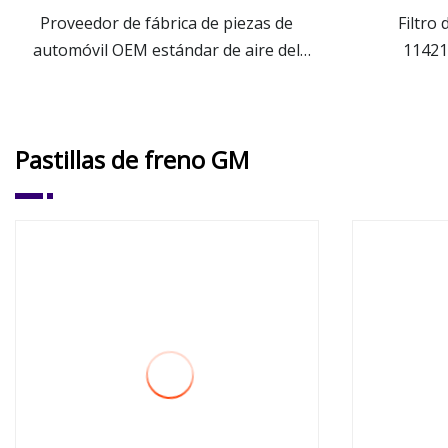
Proveedor de fábrica de piezas de
Filtro
automóvil OEM estándar de aire del
11421
ver más
motor/aceite/filtro de aire
114
acondicionado para
Honda/Toyota/Hyundai/Benz/BMW
Pastillas de freno GM