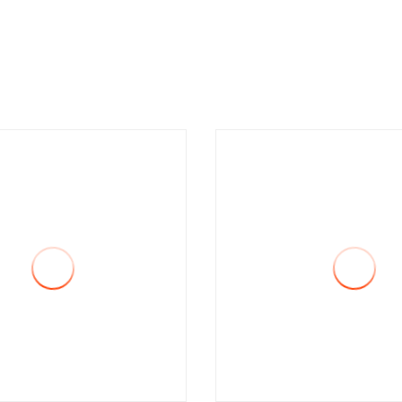
da Mitsubishi Hyundai KIA
para Hyundai Grandeur 
Chevrolet
Sorento 26320