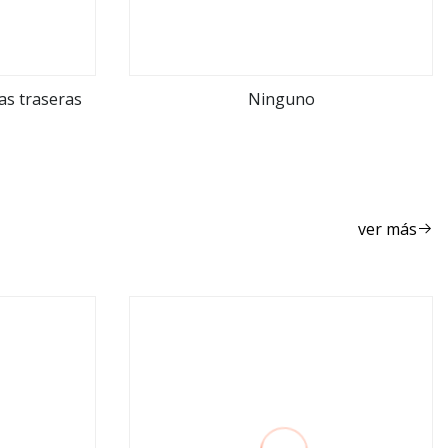
cas traseras
Ninguno
ver más
ver más