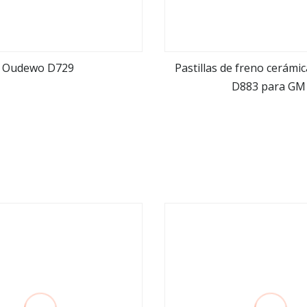
Oudewo D729
Pastillas de freno cerámi
D883 para GM
ver más
ver más