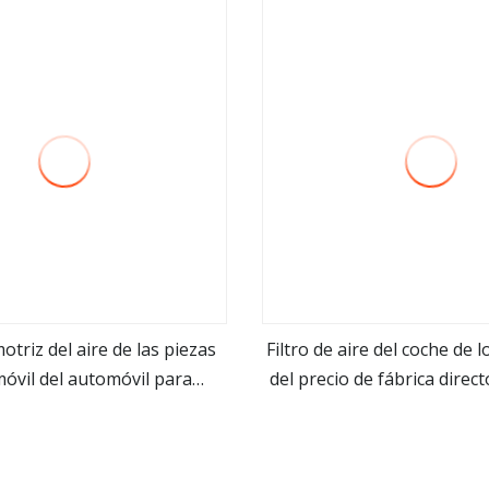
otriz del aire de las piezas
Filtro de aire del coche de 
óvil del automóvil para
del precio de fábrica direc
ver más
ver más
yundai KIA 28113
28113