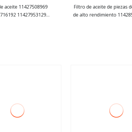
 de aceite 11427508969
Filtro de aceite de piezas 
716192 11427953129
de alto rendimiento 1142
ver más
ver más
27622446 para BMW
BMW Benz