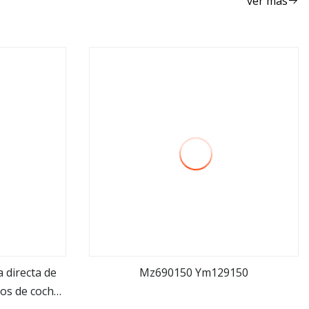
ver más
 directa de
Mz690150 Ym129150
tros de coche
ver más