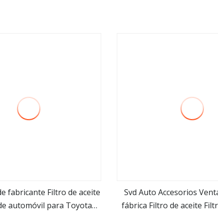
e fabricante Filtro de aceite
Svd Auto Accesorios Venta
de automóvil para Toyota
fábrica Filtro de aceite Fil
ver más
ver más