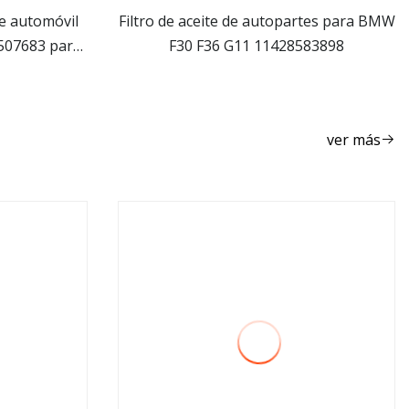
de automóvil
Filtro de aceite de autopartes para BMW
8507683 para
F30 F36 G11 11428583898
ver más
ver más