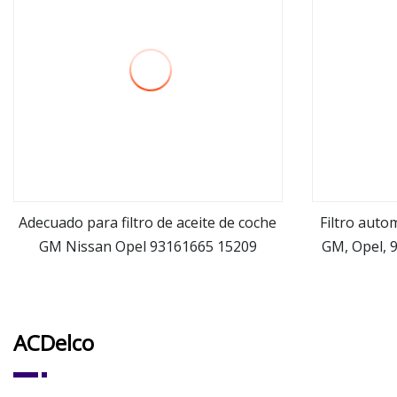
Adecuado para filtro de aceite de coche
Filtro autom
GM Nissan Opel 93161665 15209
GM, Opel, 
ver más
260 /6503
protege e me
ACDelco