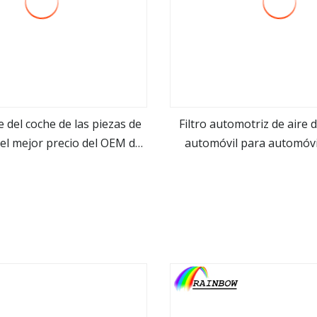
re del coche de las piezas de
Filtro automotriz de aire 
el mejor precio del OEM de
automóvil para automóv
ver más
ver más
 de Gdst 96536696 96536697
20871244
19653