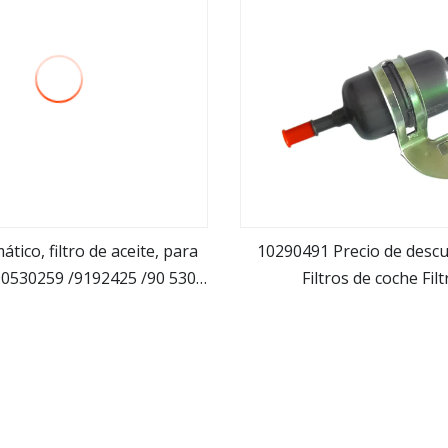
ático, filtro de aceite, para
10290491 Precio de descu
90530259 /9192425 /90 530
Filtros de coche Fil
ver más
ver más
07, ​​filtro de calidad que
aceite/aire/combustible/fil
jora la vida útil del motor.
en filtros de tanque para
automóviles G