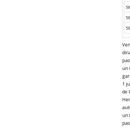
5
5
5
Ven
din
pas
un 
gar
1 j
de 
Hen
aut
un 
pas