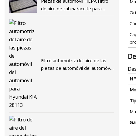
Piezas de automóvil HEPA Filtro
Ma
de aire de cabina/aceite para
Or
automóvil 97133
Có
Ca
pr
De
Filtro automotriz del aire de las
piezas de automóvil del automóvil
Des
para Hyundai KIA 28113
N 
Mo
Ti
Mu
Gar