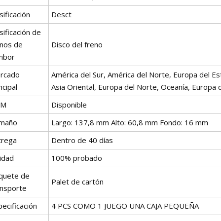
sificación
Desct
sificación de
enos de
Disco del freno
mbor
rcado
América del Sur, América del Norte, Europa del Est
ncipal
Asia Oriental, Europa del Norte, Oceanía, Europa d
EM
Disponible
maño
Largo: 137,8 mm Alto: 60,8 mm Fondo: 16 mm
trega
Dentro de 40 días
idad
100% probado
quete de
Palet de cartón
ansporte
ecificación
4 PCS COMO 1 JUEGO UNA CAJA PEQUEÑA