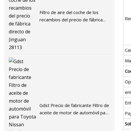
Filtro de aire del coche de los
Re
recambios del precio de fábrica
directo de Jinguan 28113
Ca
Ma
Coe
Op
em
En
Gdst Precio de fabricante Filtro de
aceite de motor de automóvil para
Pa
Toyota Nissan Honda Mitsubishi
Sol
Hyundai KIA Chevrolet