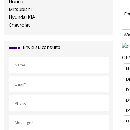
Con
Año
Envíe su consulta
OE
N
D
D
D
D
D