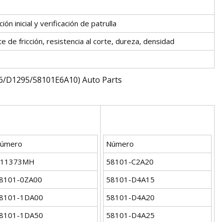
ón inicial y verificación de patrulla
te de fricción, resistencia al corte, dureza, densidad
úmero
Número
11373MH
58101-C2A20
8101-0ZA00
58101-D4A15
8101-1DA00
58101-D4A20
8101-1DA50
58101-D4A25