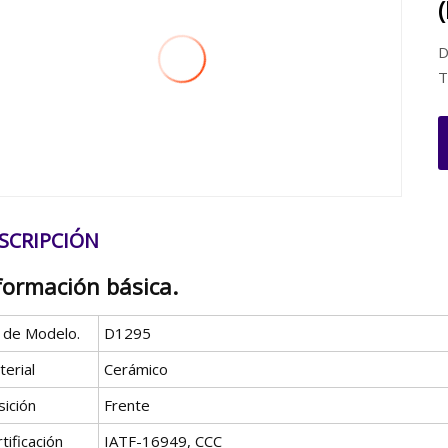
D
T
SCRIPCIÓN
formación básica.
º de Modelo.
D1295
erial
Cerámico
sición
Frente
tificación
IATF-16949, CCC