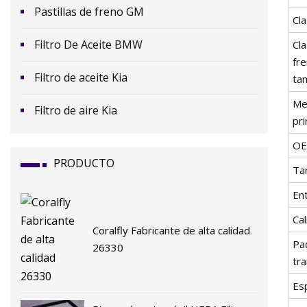
Pastillas de freno GM
Cla
Filtro De Aceite BMW
Cla
fr
Filtro de aceite Kia
ta
Me
Filtro de aire Kia
pri
O
PRODUCTO
Ta
En
Cal
Coralfly Fabricante de alta calidad
Pa
26330
tr
Esp