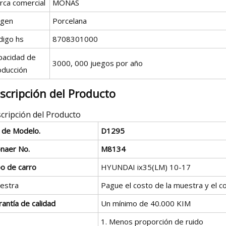
rca comercial
MONAS
igen
Porcelana
digo hs
8708301000
pacidad de
3000, 000 juegos por año
oducción
scripción del Producto
cripción del Producto
º de Modelo.
D1295
naer No.
M8134
po de carro
HYUNDAI ix35(LM) 10-17
estra
Pague el costo de la muestra y el co
antía de calidad
Un mínimo de 40.000 KIM
1. Menos proporción de ruido