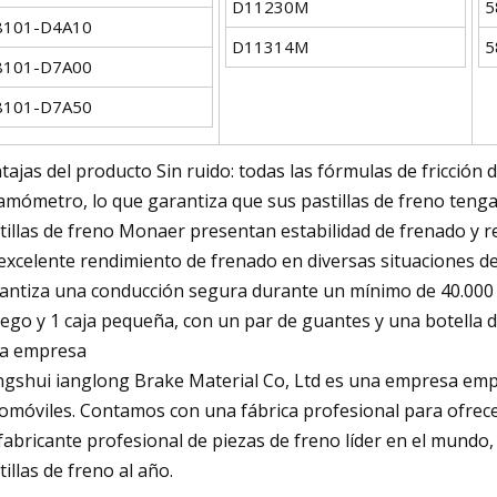
D11230M
5
8101-D4A10
D11314M
5
8101-D7A00
8101-D7A50
tajas del producto Sin ruido: todas las fórmulas de fricció
amómetro, lo que garantiza que sus pastillas de freno tenga
tillas de freno Monaer presentan estabilidad de frenado y r
excelente rendimiento de frenado en diversas situaciones d
antiza una conducción segura durante un mínimo de 40.000 k
uego y 1 caja pequeña, con un par de guantes y una botella d
la empresa
gshui ianglong Brake Material Co, Ltd es una empresa emp
omóviles. Contamos con una fábrica profesional para ofrecer
fabricante profesional de piezas de freno líder en el mundo
tillas de freno al año.