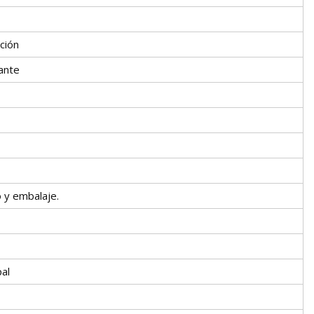
ación
ante
o y embalaje.
al