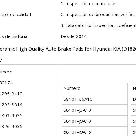
1. Inspección de materiales
trol de calidad
2. Inspección de producción: verificaci
3. Laboratorio. Inspección: coeficien
s de historia
Desde 2014
M
úmero
B2174
Número
N
1295-8412
58101-E6A10
D
1295-8614
58101-J3A10
5
1803-9035
58101-J9A10
5
1826-9035
58101-J9A15
5