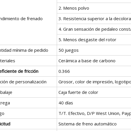
2. Menos polvo
ndimiento de frenado
3. Resistencia superior a la decolor
4. Gran sensación de pedaleo const
5. Menos desgaste del rotor
ntidad mínima de pedido
50 juegos
teriales
Cerámica a base de carbono
ficiente de fricción
0.366
ción de personalización
Grosor, color de impresión, logotip
balaje
Caja fuerte de color
trega
40 días
go
T/T. Efectivo, D/P West Union, Payp
icitud
Sistema de freno automático