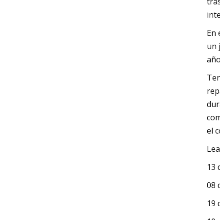
tra
int
En 
un 
año
Ten
rep
dur
com
el 
Lea
13 
08 
19 