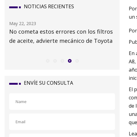
NOTICIAS RECIENTES
Por
un 
May 24, 2023
May 16, 2
Por
ros
Los mejores filtros de aceite (revisión y
GM gast
ota
guía de compra) en 2023
Wayne p
Pub
En 
A8,
año
ini
ENVÍE SU CONSULTA
El 
com
de 
una
que
Lea