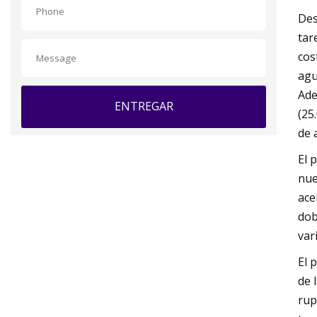
Des
tar
cos
agu
Ade
ENTREGAR
(25
de 
El 
nue
ace
dob
var
El 
de 
rup