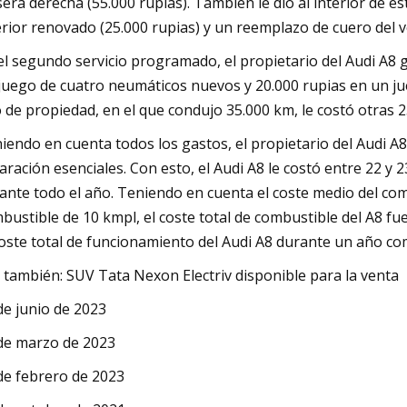
sera derecha (55.000 rupias). También le dio al interior de 
erior renovado (25.000 rupias) y un reemplazo de cuero del vo
el segundo servicio programado, el propietario del Audi A8 g
juego de cuatro neumáticos nuevos y 20.000 rupias en un jueg
 de propiedad, en el que condujo 35.000 km, le costó otras 2
iendo en cuenta todos los gastos, el propietario del Audi A
aración esenciales. Con esto, el Audi A8 le costó entre 22 
ante todo el año. Teniendo en cuenta el coste medio del co
bustible de 10 kmpl, el coste total de combustible del A8 fu
coste total de funcionamiento del Audi A8 durante un año com
 también: SUV Tata Nexon Electriv disponible para la venta
de junio de 2023
de marzo de 2023
de febrero de 2023