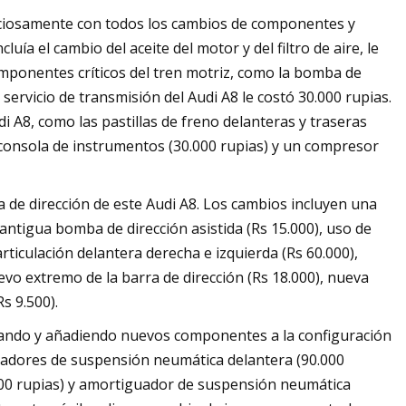
uciosamente con todos los cambios de componentes y
luía el cambio del aceite del motor y del filtro de aire, le
omponentes críticos del tren motriz, como la bomba de
l servicio de transmisión del Audi A8 le costó 30.000 rupias.
 A8, como las pastillas de freno delanteras y traseras
a consola de instrumentos (30.000 rupias) y un compresor
a de dirección de este Audi A8. Los cambios incluyen una
 antigua bomba de dirección asistida (Rs 15.000), uso de
 articulación delantera derecha e izquierda (Rs 60.000),
evo extremo de la barra de dirección (Rs 18.000), nueva
Rs 9.500).
arando y añadiendo nuevos componentes a la configuración
uadores de suspensión neumática delantera (90.000
000 rupias) y amortiguador de suspensión neumática