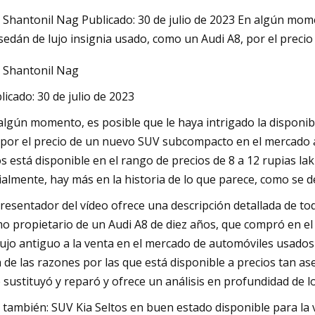
 Shantonil Nag Publicado: 30 de julio de 2023 En algún momen
sedán de lujo insignia usado, como un Audi A8, por el pre
023
 Shantonil Nag
ará otros $632 millones en Fort
ara construir el próximo
licado: 30 de julio de 2023
algún momento, es posible que le haya intrigado la disponib
 por el precio de un nuevo SUV subcompacto en el mercado a
s está disponible en el rango de precios de 8 a 12 rupias lak
cialmente, hay más en la historia de lo que parece, como se
presentador del vídeo ofrece una descripción detallada de to
o propietario de un Audi A8 de diez años, que compró en e
lujo antiguo a la venta en el mercado de automóviles usados 
 de las razones por las que está disponible a precios tan aseq
 sustituyó y reparó y ofrece un análisis en profundidad de 
 también: SUV Kia Seltos en buen estado disponible para la 