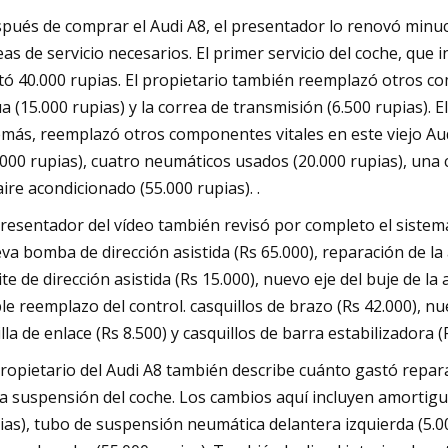
pués de comprar el Audi A8, el presentador lo renovó min
eas de servicio necesarios. El primer servicio del coche, que inc
tó 40.000 rupias. El propietario también reemplazó otros c
a (15.000 rupias) y la correa de transmisión (6.500 rupias). E
más, reemplazó otros componentes vitales en este viejo Audi
.000 rupias), cuatro neumáticos usados ​​(20.000 rupias), un
aire acondicionado (55.000 rupias). .
presentador del vídeo también revisó por completo el sistem
va bomba de dirección asistida (Rs 65.000), reparación de la
ite de dirección asistida (Rs 15.000), nuevo eje del buje de la
le reemplazo del control. casquillos de brazo (Rs 42.000), nu
illa de enlace (Rs 8.500) y casquillos de barra estabilizadora (
propietario del Audi A8 también describe cuánto gastó rep
la suspensión del coche. Los cambios aquí incluyen amortig
ias), tubo de suspensión neumática delantera izquierda (5.