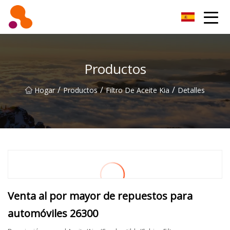
Filtro de aceite Co., Ltd de Beijing
Productos
/
/
/
Hogar
Productos
Filtro De Aceite Kia
Detalles
Venta al por mayor de repuestos para
automóviles 26300