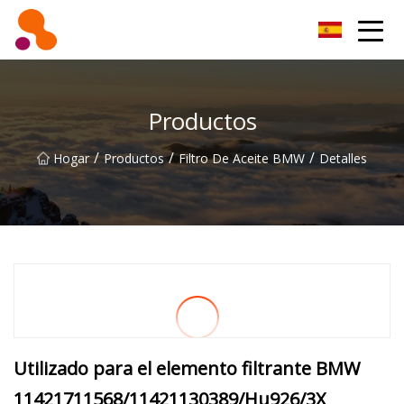
Filtro de aceite Co., Ltd de Beijing
Productos
/
/
/
Hogar
Productos
Filtro De Aceite BMW
Detalles
Utilizado para el elemento filtrante BMW
11421711568/11421130389/Hu926/3X