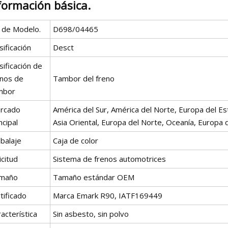
formación básica.
º de Modelo.
D698/04465
sificación
Desct
sificación de
enos de
Tambor del freno
mbor
rcado
América del Sur, América del Norte, Europa del Est
ncipal
Asia Oriental, Europa del Norte, Oceanía, Europa d
balaje
Caja de color
icitud
Sistema de frenos automotrices
maño
Tamaño estándar OEM
tificado
Marca Emark R90, IATF169449
acterística
Sin asbesto, sin polvo