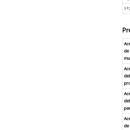
1*
Pr
Ac
de 
mu
Ac
del
pr
Ac
del
pa
Ac
de 