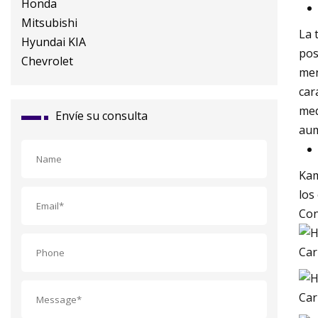
La 
pos
men
car
med
Envíe su consulta
aum
Kam
los
Con