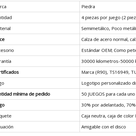
rca
Piedra
ntidad
4 piezas por juego (2 pie
erial
Semimetálico, Poco metál
lce
Calza de acero normal, ca
cesorio
Estándar OEM; Como petici
rantía
30000 kilometros-50000 
tificados
Marca (R90), TS16949, T
go
Logotipo personalizado di
ntidad mínima de pedido
50 JUEGOS para cada uno
go
30% por adelantado, 70% 
quete
Caja neutra, caja de colo
tuación
Amigable con el disco