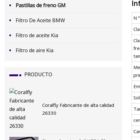
In
Pastillas de freno GM
N 
Filtro De Aceite BMW
Cla
Filtro de aceite Kia
Cla
fr
Filtro de aire Kia
ta
Me
PRODUCTO
pri
Em
Sol
Coralfly Fabricante de alta calidad
Ta
26330
cer
Car