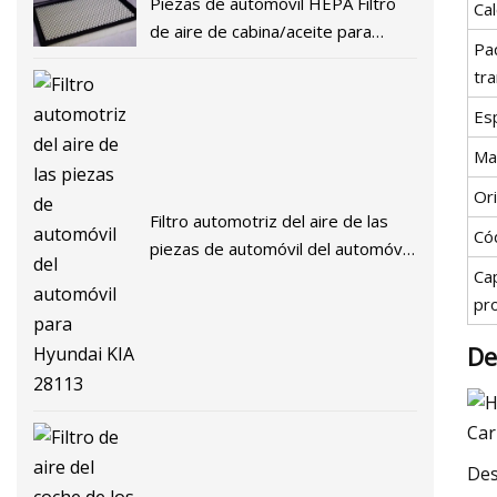
Piezas de automóvil HEPA Filtro
Ca
de aire de cabina/aceite para
Pa
automóvil 97133
tr
Esp
Ma
Or
Filtro automotriz del aire de las
Có
piezas de automóvil del automóvil
para Hyundai KIA 28113
Ca
pr
De
Des