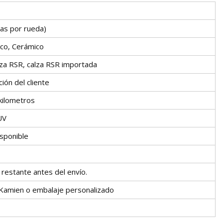
zas por rueda)
ico, Cerámico
lza RSR, calza RSR importada
ón del cliente
kilometros
UV
sponible
restante antes del envío.
r Kamien o embalaje personalizado