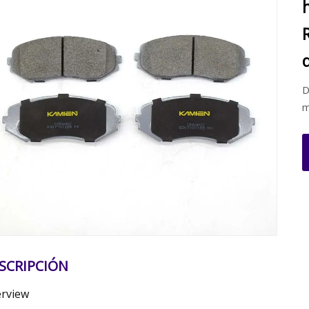
D
m
SCRIPCIÓN
rview