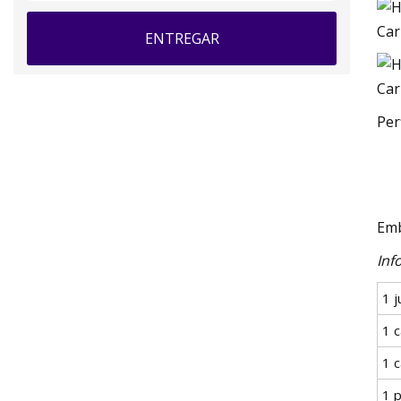
ENTREGAR
Per
Emb
Inf
1 
1 c
1 c
1 p