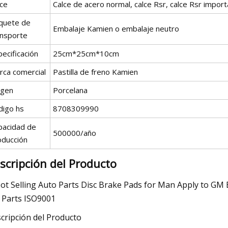
lce
Calce de acero normal, calce Rsr, calce Rsr impor
quete de
Embalaje Kamien o embalaje neutro
ansporte
ecificación
25cm*25cm*10cm
rca comercial
Pastilla de freno Kamien
igen
Porcelana
digo hs
8708309990
pacidad de
500000/año
oducción
scripción del Producto
cripción del Producto