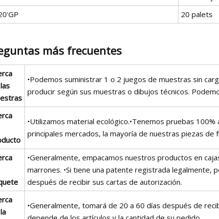
20'GP
20 palets
eguntas más frecuentes
erca
•Podemos suministrar 1 o 2 juegos de muestras sin carg
las
producir según sus muestras o dibujos técnicos. Podemos
estras
erca
•Utilizamos material ecológico.•Tenemos pruebas 100% 
principales mercados, la mayoría de nuestras piezas de f
oducto
erca
•Generalmente, empacamos nuestros productos en cajas d
marrones. •Si tiene una patente registrada legalmente,
quete
después de recibir sus cartas de autorización.
erca
•Generalmente, tomará de 20 a 60 días después de recibi
la
depende de los artículos y la cantidad de su pedido.