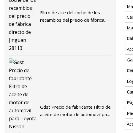
Ma
Filtro de aire del coche de los
Ca
recambios del precio de fábrica
directo de Jinguan 28113
Mat
Ca
Ac
Ga
Cer
Lo
Ca
Pa
Gdst Precio de fabricante Filtro de
Pa
aceite de motor de automóvil para
Toyota Nissan Honda Mitsubishi
Ac
Hyundai KIA Chevrolet