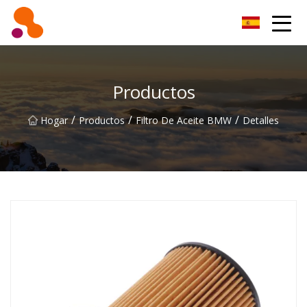
Filtro de aceite Co., Ltd de Beijing
Productos
/
/
/
Hogar
Productos
Filtro De Aceite BMW
Detalles