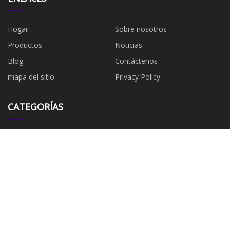
Hogar
Sobre nosotros
Productos
Noticias
Blog
Contáctenos
mapa del sitio
Privacy Policy
CATEGORÍAS
Filtro de aceite
Pastillas de freno
Filtro de combustible
​Filtro de aire
Filtro de aire de cabina
ACDelco
Filtro de aceite GM
Filtro de aire GM
EMPRESA ASOCIADA