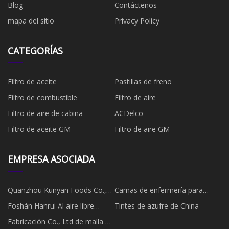
Blog
Contáctenos
mapa del sitio
Privacy Policy
CATEGORÍAS
Filtro de aceite
Pastillas de freno
Filtro de combustible
​Filtro de aire
Filtro de aire de cabina
ACDelco
Filtro de aceite GM
Filtro de aire GM
EMPRESA ASOCIADA
Quanzhou Kunyan Foods Co.,
Camas de enfermería para
Ltd.
hospitales fabricadas en China
Foshán Hanrui Al aire libre
Tintes de azufre de China
Productos Co., Limitado
Fabricación Co., Ltd de malla de