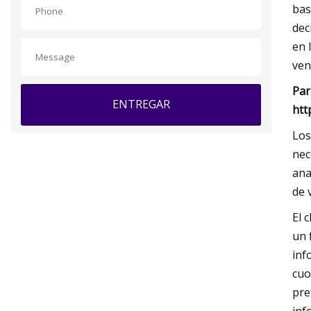
bas
dec
en 
ven
Par
ENTREGAR
htt
Los
nec
ana
de 
El 
un 
inf
cuo
pre