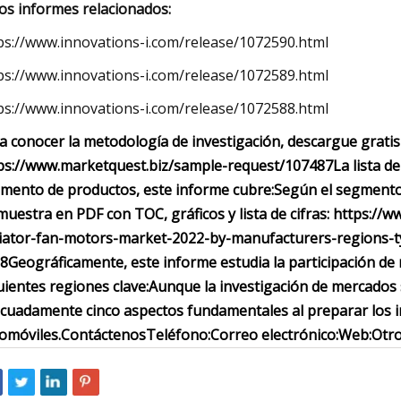
os informes relacionados:
ps://www.innovations-i.com/release/1072590.html
ps://www.innovations-i.com/release/1072589.html
ps://www.innovations-i.com/release/1072588.html
a conocer la metodología de investigación, descargue gratis
ps://www.marketquest.biz/sample-request/107487
La lista 
mento de productos, este informe cubre:
Según el segmento 
muestra en PDF con TOC, gráficos y lista de cifras: https:/
iator-fan-motors-market-2022-by-manufacturers-regions-ty
8
Geográficamente, este informe estudia la participación de
uientes regiones clave:
Aunque la investigación de mercados s
cuadamente cinco aspectos fundamentales al preparar los i
omóviles.
Contáctenos
Teléfono:
Correo electrónico:
Web:
Otro