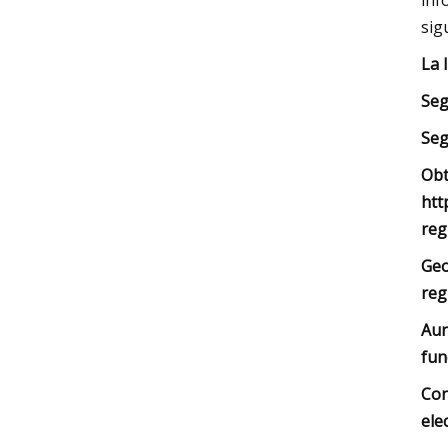
inf
sig
La 
Seg
Seg
Obt
htt
reg
Geo
reg
Aun
fun
Con
ele