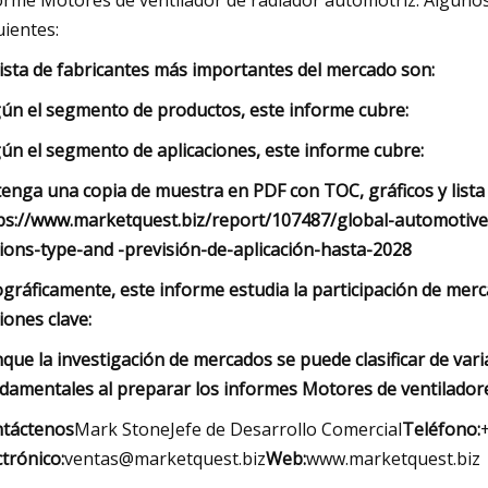
orme Motores de ventilador de radiador automotriz. Algunos 
uientes:
lista de fabricantes más importantes del mercado son:
ún el segmento de productos, este informe cubre:
ún el segmento de aplicaciones, este informe cubre:
enga una copia de muestra en PDF con TOC, gráficos y lista d
ps://www.marketquest.biz/report/107487/global-automotiv
ions-type-and -previsión-de-aplicación-hasta-2028
gráficamente, este informe estudia la participación de merc
iones clave:
que la investigación de mercados se puede clasificar de va
damentales al preparar los informes Motores de ventilador
táctenos
Mark StoneJefe de Desarrollo Comercial
Teléfono:
ctrónico:
ventas@marketquest.biz
Web:
www.marketquest.biz