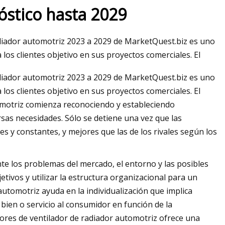
óstico hasta 2029
diador automotriz 2023 a 2029 de MarketQuest.biz es uno
EE. UU. de 2023:
 los clientes objetivo en sus proyectos comerciales. El
ue encontrarás en
diador automotriz 2023 a 2029 de MarketQuest.biz es uno
 rarezas)
 los clientes objetivo en sus proyectos comerciales. El
motriz comienza reconociendo y estableciendo
as necesidades. Sólo se detiene una vez que las
tes y constantes, y mejores que las de los rivales según los
e los problemas del mercado, el entorno y las posibles
etivos y utilizar la estructura organizacional para un
automotriz ayuda en la individualización que implica
ien o servicio al consumidor en función de la
ores de ventilador de radiador automotriz ofrece una