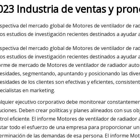
023 Industria de ventas y pron
023
May 25, 2023
spectiva del mercado global de Motores de ventilador de ra
er un filtro de aire casero
Flota de policía de 
los estudios de investigación recientes destinados a ayudar a
otegerte del humo de los
coches de policía q
spectiva del mercado global de Motores de ventilador de ra
s forestales
las calles (y algunas
los estudios de investigación recientes destinados a ayudar a
orme de mercado de Motores de ventilador de radiador auto
esidades, segmentando, apuntando y posicionando las divers
esidades de los clientes son efectivas y eficientes, consisten
ecialistas en marketing.
lquier ejecutivo corporativo debe monitorear constantement
uciones. Deben crear políticas y planes alineados con sus obj
trol eficiente. El informe Motores de ventilador de radiador 
star todo el esfuerzo de una empresa para proporcionar un b
erminación de las demandas de esa persona. El informe Mot