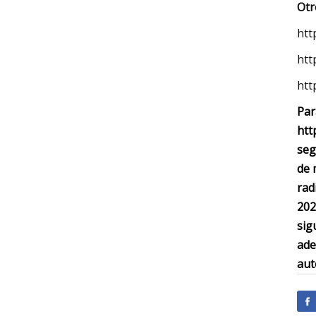
Otr
htt
htt
htt
Par
htt
seg
de 
rad
202
sig
ade
aut