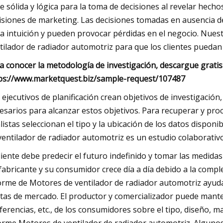
e sólida y lógica para la toma de decisiones al revelar hecho
isiones de marketing. Las decisiones tomadas en ausencia de
la intuición y pueden provocar pérdidas en el negocio. Nues
tilador de radiador automotriz para que los clientes puedan 
a conocer la metodología de investigación, descargue gratis
ps://www.marketquest.biz/sample-request/107487
 ejecutivos de planificación crean objetivos de investigación
esarios para alcanzar estos objetivos. Para recuperar y pr
listas seleccionan el tipo y la ubicación de los datos disponi
ventilador de radiador automotriz es un estudio colaborativ
cliente debe predecir el futuro indefinido y tomar las medida
fabricante y su consumidor crece día a día debido a la comp
orme de Motores de ventilador de radiador automotriz ayuda 
tas de mercado. El productor y comercializador puede mante
ferencias, etc., de los consumidores sobre el tipo, diseño, ma