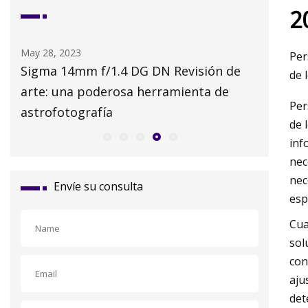
2
May 28, 2023
May 29, 2
Per
Sigma 14mm f/1.4 DG DN Revisión de
Cómo hac
de 
arte: una poderosa herramienta de
para pr
Per
astrofotografía
incendio
de 
inf
nec
nec
Envíe su consulta
esp
Cua
sol
con
aju
det