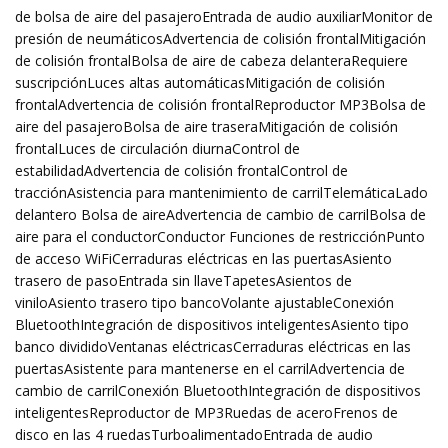
de bolsa de aire del pasajeroEntrada de audio auxiliarMonitor de
presión de neumáticosAdvertencia de colisión frontalMitigación
de colisión frontalBolsa de aire de cabeza delanteraRequiere
suscripciónLuces altas automáticasMitigación de colisión
frontalAdvertencia de colisión frontalReproductor MP3Bolsa de
aire del pasajeroBolsa de aire traseraMitigación de colisión
frontalLuces de circulación diurnaControl de
estabilidadAdvertencia de colisión frontalControl de
tracciónAsistencia para mantenimiento de carrilTelemáticaLado
delantero Bolsa de aireAdvertencia de cambio de carrilBolsa de
aire para el conductorConductor Funciones de restricciónPunto
de acceso WiFiCerraduras eléctricas en las puertasAsiento
trasero de pasoEntrada sin llaveTapetesAsientos de
viniloAsiento trasero tipo bancoVolante ajustableConexión
BluetoothIntegración de dispositivos inteligentesAsiento tipo
banco divididoVentanas eléctricasCerraduras eléctricas en las
puertasAsistente para mantenerse en el carrilAdvertencia de
cambio de carrilConexión BluetoothIntegración de dispositivos
inteligentesReproductor de MP3Ruedas de aceroFrenos de
disco en las 4 ruedasTurboalimentadoEntrada de audio