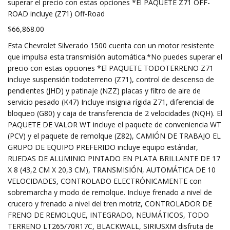
superar el precio con estas opciones *El PAQUETE Z71 OFF-
ROAD incluye (Z71) Off-Road
$66,868.00
Esta Chevrolet Silverado 1500 cuenta con un motor resistente
que impulsa esta transmisión automática.*No puedes superar el
precio con estas opciones *El PAQUETE TODOTERRENO Z71
incluye suspensión todoterreno (Z71), control de descenso de
pendientes (JHD) y patinaje (NZZ) placas y filtro de aire de
servicio pesado (K47) Incluye insignia rígida Z71, diferencial de
bloqueo (G80) y caja de transferencia de 2 velocidades (NQH). El
PAQUETE DE VALOR WT incluye el paquete de conveniencia WT
(PCV) y el paquete de remolque (Z82), CAMIÓN DE TRABAJO EL
GRUPO DE EQUIPO PREFERIDO incluye equipo estándar,
RUEDAS DE ALUMINIO PINTADO EN PLATA BRILLANTE DE 17
X 8 (43,2 CM X 20,3 CM), TRANSMISIÓN, AUTOMÁTICA DE 10
VELOCIDADES, CONTROLADO ELECTRÓNICAMENTE con
sobremarcha y modo de remolque. Incluye frenado a nivel de
crucero y frenado a nivel del tren motriz, CONTROLADOR DE
FRENO DE REMOLQUE, INTEGRADO, NEUMÁTICOS, TODO
TERRENO LT265/70R17C, BLACKWALL, SIRIUSXM disfruta de