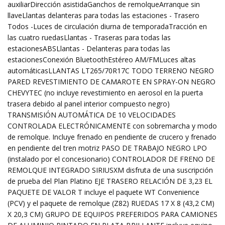
auxiliarDirección asistidaGanchos de remolqueArranque sin
llaveLlantas delanteras para todas las estaciones - Trasero
Todos -Luces de circulación diurna de temporadaTracción en
las cuatro ruedasLlantas - Traseras para todas las
estacionesABSLlantas - Delanteras para todas las
estacionesConexión BluetoothEstéreo AM/FMLuces altas
automáticasLLANTAS LT265/70R17C TODO TERRENO NEGRO
PARED REVESTIMIENTO DE CAMAROTE EN SPRAY-ON NEGRO
CHEVYTEC (no incluye revestimiento en aerosol en la puerta
trasera debido al panel interior compuesto negro)
TRANSMISIÓN AUTOMÁTICA DE 10 VELOCIDADES
CONTROLADA ELECTRÓNICAMENTE con sobremarcha y modo
de remolque. Incluye frenado en pendiente de crucero y frenado
en pendiente del tren motriz PASO DE TRABAJO NEGRO LPO
(instalado por el concesionario) CONTROLADOR DE FRENO DE
REMOLQUE INTEGRADO SIRIUSXM disfruta de una suscripción
de prueba del Plan Platino EJE TRASERO RELACIÓN DE 3,23 EL
PAQUETE DE VALOR T incluye el paquete WT Convenience
(PCV) y el paquete de remolque (Z82) RUEDAS 17 X 8 (43,2 CM)
X 20,3 CM) GRUPO DE EQUIPOS PREFERIDOS PARA CAMIONES