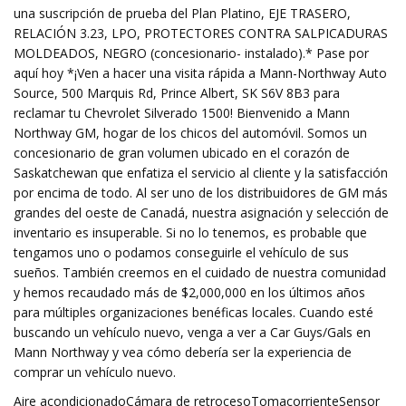
una suscripción de prueba del Plan Platino, EJE TRASERO,
RELACIÓN 3.23, LPO, PROTECTORES CONTRA SALPICADURAS
MOLDEADOS, NEGRO (concesionario- instalado).* Pase por
aquí hoy *¡Ven a hacer una visita rápida a Mann-Northway Auto
Source, 500 Marquis Rd, Prince Albert, SK S6V 8B3 para
reclamar tu Chevrolet Silverado 1500! Bienvenido a Mann
Northway GM, hogar de los chicos del automóvil. Somos un
concesionario de gran volumen ubicado en el corazón de
Saskatchewan que enfatiza el servicio al cliente y la satisfacción
por encima de todo. Al ser uno de los distribuidores de GM más
grandes del oeste de Canadá, nuestra asignación y selección de
inventario es insuperable. Si no lo tenemos, es probable que
tengamos uno o podamos conseguirle el vehículo de sus
sueños. También creemos en el cuidado de nuestra comunidad
y hemos recaudado más de $2,000,000 en los últimos años
para múltiples organizaciones benéficas locales. Cuando esté
buscando un vehículo nuevo, venga a ver a Car Guys/Gals en
Mann Northway y vea cómo debería ser la experiencia de
comprar un vehículo nuevo.
Aire acondicionadoCámara de retrocesoTomacorrienteSensor