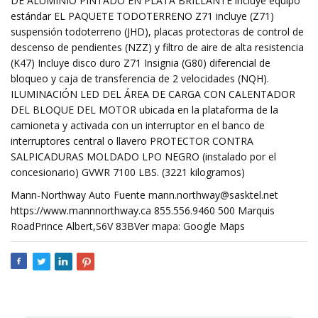
DE ALUMINIO PINTADO EN PLATA BRILLANTE incluye equipo
estándar EL PAQUETE TODOTERRENO Z71 incluye (Z71)
suspensión todoterreno (JHD), placas protectoras de control de
descenso de pendientes (NZZ) y filtro de aire de alta resistencia
(K47) Incluye disco duro Z71 Insignia (G80) diferencial de
bloqueo y caja de transferencia de 2 velocidades (NQH).
ILUMINACIÓN LED DEL ÁREA DE CARGA CON CALENTADOR
DEL BLOQUE DEL MOTOR ubicada en la plataforma de la
camioneta y activada con un interruptor en el banco de
interruptores central o llavero PROTECTOR CONTRA
SALPICADURAS MOLDADO LPO NEGRO (instalado por el
concesionario) GVWR 7100 LBS. (3221 kilogramos)
Mann-Northway Auto Fuente
mann.northway@sasktel.net
https://www.mannnorthway.ca 855.556.9460 500 Marquis
RoadPrince Albert,S6V 83BVer mapa: Google Maps