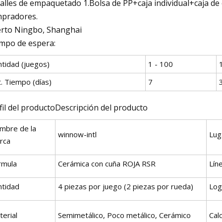
alles de empaquetado 1.Bolsa de PP+caja individual+caja de c
pradores.
rto Ningbo, Shanghai
mpo de espera:
ntidad (juegos)
1 - 100
. Tiempo (días)
7
fil del productoDescripción del producto
mbre de la
winnow-intl
Lug
rca
rmula
Cerámica con cuña ROJA RSR
Lín
ntidad
4 piezas por juego (2 piezas por rueda)
Lo
erial
Semimetálico, Poco metálico, Cerámico
Cal