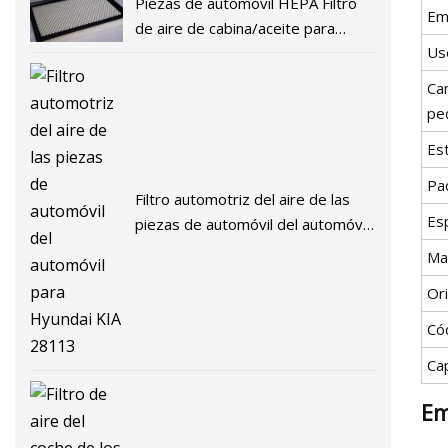
Piezas de automóvil HEPA Filtro
Em
de aire de cabina/aceite para
Us
automóvil 97133
Ca
pe
Es
Pa
Filtro automotriz del aire de las
Esp
piezas de automóvil del automóvil
para Hyundai KIA 28113
Ma
Or
Có
Ca
Em