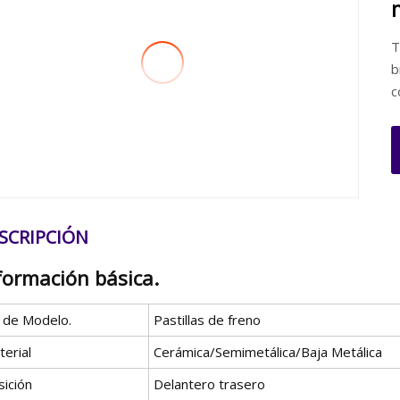
T
b
c
SCRIPCIÓN
formación básica.
º de Modelo.
Pastillas de freno
erial
Cerámica/Semimetálica/Baja Metálica
sición
Delantero trasero