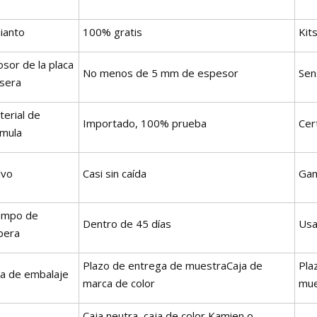
ianto
100% gratis
Kit
sor de la placa
No menos de 5 mm de espesor
Sen
asera
terial de
Importado, 100% prueba
Cer
rmula
lvo
Casi sin caída
Gam
empo de
Dentro de 45 días
Usa
pera
Plazo de entrega de muestraCaja de
Pla
ja de embalaje
marca de color
mue
Caja neutra, caja de color Kamien o