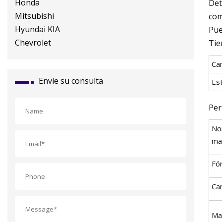
Det
com
Pue
Tie
Ca
Envíe su consulta
Est
Per
No
ma
Fó
Ca
Mat