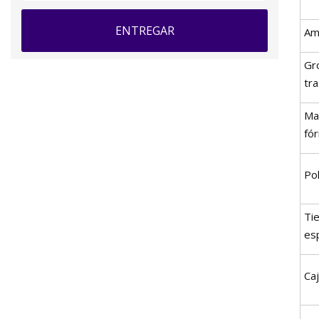
ENTREGAR
Am
Gro
tr
Ma
fó
Po
Ti
es
Ca