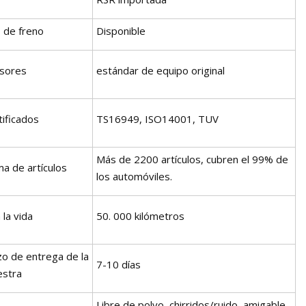
s de freno
Disponible
sores
estándar de equipo original
tificados
TS16949, ISO14001, TUV
Más de 2200 artículos, cubren el 99% de
a de artículos
los automóviles.
 la vida
50. 000 kilómetros
zo de entrega de la
7-10 días
stra
Libre de polvo, chirridos/ruido, amigable