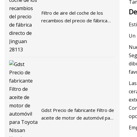
Tam
De
Filtro de aire del coche de los
recambios del precio de fábrica
Est
directo de Jinguan 28113
Un 
Nue
Seg
dib
fav
Las
cer
ext
Con
Gdst Precio de fabricante Filtro de
opo
aceite de motor de automóvil para
Toyota Nissan Honda Mitsubishi
Emp
Hyundai KIA Chevrolet