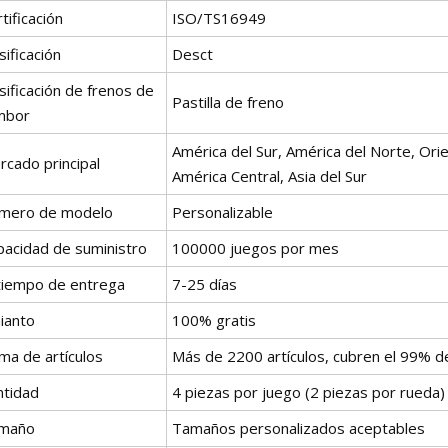
tificación
ISO/TS16949
sificación
Desct
sificación de frenos de
Pastilla de freno
mbor
América del Sur, América del Norte, Orie
rcado principal
América Central, Asia del Sur
mero de modelo
Personalizable
pacidad de suministro
100000 juegos por mes
 tiempo de entrega
7-25 días
ianto
100% gratis
ma de artículos
Más de 2200 artículos, cubren el 99% d
ntidad
4 piezas por juego (2 piezas por rueda)
maño
Tamaños personalizados aceptables