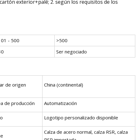
artón exterior+palé; 2. según los requisitos de los
101 - 500
>500
30
Ser negociado
ar de origen
China (continental)
ea de producción
Automatización
go
Logotipo personalizado disponible
Calza de acero normal, calza RSR, calza
ce
RSR importada