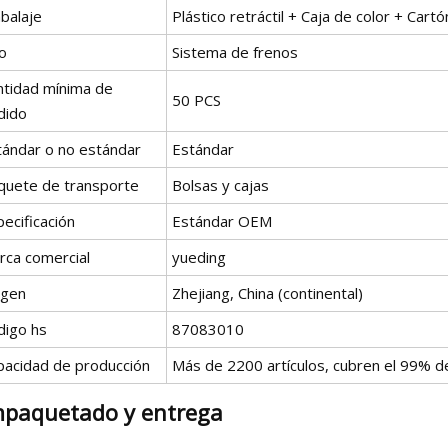
balaje
Plástico retráctil + Caja de color + Cartó
o
Sistema de frenos
ntidad mínima de
50 PCS
dido
tándar o no estándar
Estándar
quete de transporte
Bolsas y cajas
ecificación
Estándar OEM
rca comercial
yueding
igen
Zhejiang, China (continental)
digo hs
87083010
pacidad de producción
Más de 2200 artículos, cubren el 99% d
paquetado y entrega