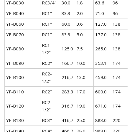
YF-B030
RC3/4"
30.0
1.8
63,6
96
YF-B040
RC1"
33.3
2.0
71.0
96
YF-B060
RC1"
60.0
3.6
127.0
138
YF-B070
RC1"
83.3
5.0
177.0
138
RC1-
YF-B080
125.0
7.5
265.0
138
1/2"
YF-B090
RC2"
166,7
10.0
353.1
174
RC2-
YF-B100
216,7
13.0
459.0
174
1/2"
YF-B110
RC2"
283,3
17.0
600.0
174
RC2-
YF-B120
316,7
19.0
671.0
174
1/2"
YF-B130
RC3"
416,7
25.0
883.0
220
YF-B140
RC4"
466,7
28.0
989.0
220