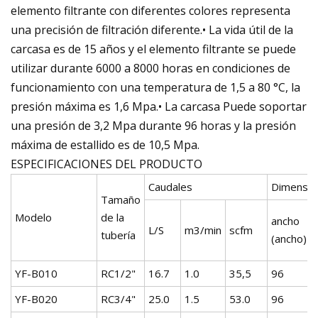
elemento filtrante con diferentes colores representa
una precisión de filtración diferente.• La vida útil de la
carcasa es de 15 años y el elemento filtrante se puede
utilizar durante 6000 a 8000 horas en condiciones de
funcionamiento con una temperatura de 1,5 a 80 °C, la
presión máxima es 1,6 Mpa.• La carcasa Puede soportar
una presión de 3,2 Mpa durante 96 horas y la presión
máxima de estallido es de 10,5 Mpa.
ESPECIFICACIONES DEL PRODUCTO
Caudales
Dimensió
Tamaño
Modelo
de la
ancho
L/S
m3/min
scfm
tubería
(ancho)
YF-B010
RC1/2"
16.7
1.0
35,5
96
YF-B020
RC3/4"
25.0
1.5
53.0
96