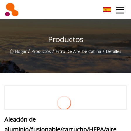
Filtro de aceite Co., Ltd de Beijing
Productos
/
/
/
Hogar
Productos
Filtro De Aire De Cabina
Detalles
Aleación de
aluminio/fusionable/cartucho/HEPA/aire