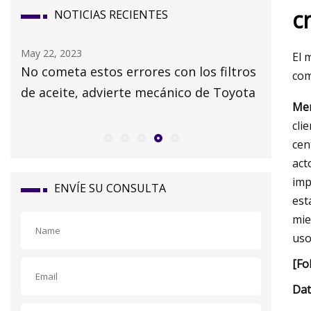
c
NOTICIAS RECIENTES
May 22, 2023
May 24, 2
El 
cos
No cometa estos errores con los filtros
Los mejo
com
de aceite, advierte mecánico de Toyota
guía de
Mer
cli
cen
act
imp
ENVÍE SU CONSULTA
est
mie
uso
[Fo
Dat