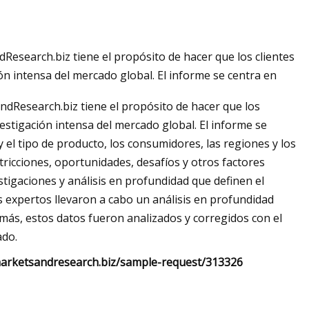
Research.biz tiene el propósito de hacer que los clientes
32 millones en Fort
n intensa del mercado global. El informe se centra en
ir el próximo
Research.biz tiene el propósito de hacer que los
stigación intensa del mercado global. El informe se
 el tipo de producto, los consumidores, las regiones y los
tricciones, oportunidades, desafíos y otros factores
igaciones y análisis en profundidad que definen el
s expertos llevaron a cabo un análisis en profundidad
ás, estos datos fueron analizados y corregidos con el
ado.
w.marketsandresearch.biz/sample-request/313326