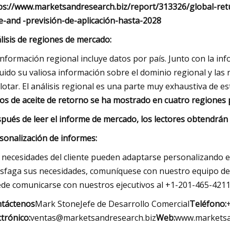
ps://www.marketsandresearch.biz/report/313326/global-retu
e-and -previsión-de-aplicación-hasta-2028
lisis de regiones de mercado:
información regional incluye datos por país. Junto con la in
luido su valiosa información sobre el dominio regional y la
lotar. El análisis regional es una parte muy exhaustiva de es
tros de aceite de retorno se ha mostrado en cuatro regiones 
pués de leer el informe de mercado, los lectores obtendrán
sonalización de informes:
 necesidades del cliente pueden adaptarse personalizando e
isfaga sus necesidades, comuníquese con nuestro equipo de
de comunicarse con nuestros ejecutivos al +1-201-465-4211 
táctenos
Mark StoneJefe de Desarrollo Comercial
Teléfono:
ctrónico:
ventas@marketsandresearch.biz
Web:
www.marketsa