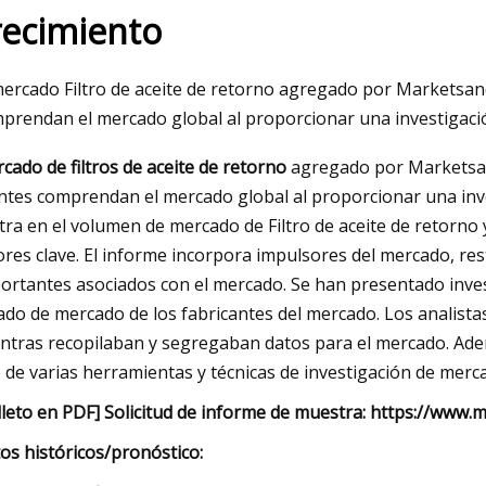
recimiento
023
May 16, 2023
mercado Filtro de aceite de retorno agregado por Marketsand
res filtros de aceite (revisión y
GM gastará otros $6
prendan el mercado global al proporcionar una investigació
 compra) en 2023
Wayne para constru
cado de filtros de aceite de retorno
agregado por Marketsand
entes comprendan el mercado global al proporcionar una inve
tra en el volumen de mercado de Filtro de aceite de retorno y
ores clave. El informe incorpora impulsores del mercado, res
ortantes asociados con el mercado. Se han presentado invest
ado de mercado de los fabricantes del mercado. Los analista
ntras recopilaban y segregaban datos para el mercado. Adem
 de varias herramientas y técnicas de investigación de merc
lleto en PDF] Solicitud de informe de muestra: https://ww
os históricos/pronóstico: