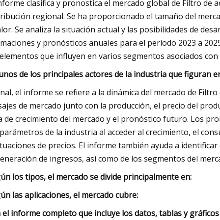
informe clasifica y pronostica el mercado global de Filtro de ac
tribución regional. Se ha proporcionado el tamaño del merc
alor. Se analiza la situación actual y las posibilidades de de
imaciones y pronósticos anuales para el período 2023 a 2029
 elementos que influyen en varios segmentos asociados con 
unos de los principales actores de la industria que figuran e
final, el informe se refiere a la dinámica del mercado de Filtr
sajes de mercado junto con la producción, el precio del produ
a de crecimiento del mercado y el pronóstico futuro. Los pr
 parámetros de la industria al acceder al crecimiento, el co
ctuaciones de precios. El informe también ayuda a identifica
generación de ingresos, así como de los segmentos del merc
ún los tipos, el mercado se divide principalmente en:
ún las aplicaciones, el mercado cubre:
 el informe completo que incluye los datos, tablas y gráficos