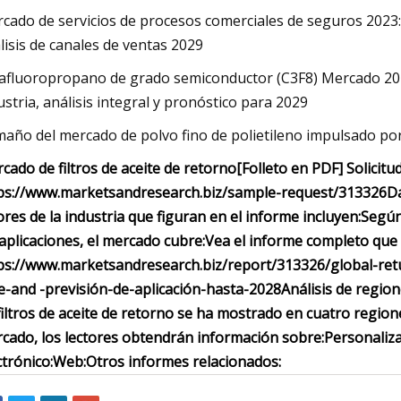
cado de servicios de procesos comerciales de seguros 2023: 
lisis de canales de ventas 2029
afluoropropano de grado semiconductor (C3F8) Mercado 2023
ustria, análisis integral y pronóstico para 2029
año del mercado de polvo fino de polietileno impulsado por
cado de filtros de aceite de retorno
[Folleto en PDF] Solicit
ps://www.marketsandresearch.biz/sample-request/313326
Da
ores de la industria que figuran en el informe incluyen:
Según 
 aplicaciones, el mercado cubre:
Vea el informe completo que i
ps://www.marketsandresearch.biz/report/313326/global-retu
e-and -previsión-de-aplicación-hasta-2028
Análisis de regio
filtros de aceite de retorno se ha mostrado en cuatro region
cado, los lectores obtendrán información sobre:
Personaliza
ctrónico:
Web:
Otros informes relacionados: