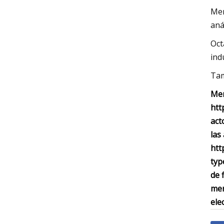
Mer
aná
Oct
ind
Tam
Mer
htt
act
las
htt
typ
de 
mer
ele