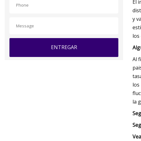
El 
dis
y v
est
los
ENTREGAR
Alg
Al 
pai
tas
los
flu
la 
Seg
Seg
Vea