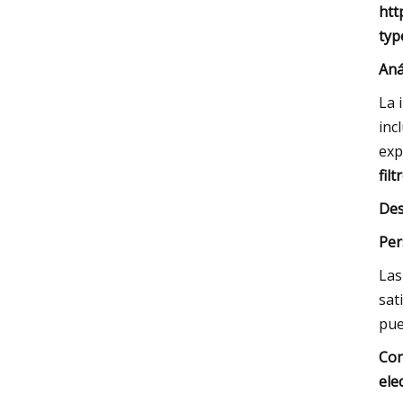
htt
typ
Aná
La 
inc
exp
fil
Des
Per
Las
sat
pue
Con
ele