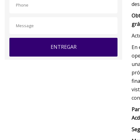
des
Obt
grá
Act
ENTREGAR
En 
ope
una
pró
fin
vis
con
Par
Acd
Seg