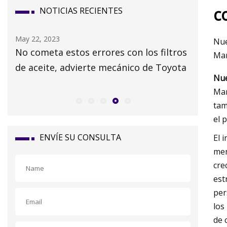
c
NOTICIAS RECIENTES
May 24, 2023
May 16, 2
Nue
ros
Los mejores filtros de aceite (revisión y
GM gast
Mar
ota
guía de compra) en 2023
Wayne p
Nue
Mar
tam
el 
ENVÍE SU CONSULTA
El 
mer
cre
est
per
los
de 