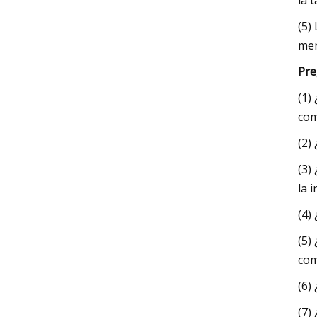
la 
(5)
mer
Pre
(1)
com
(2)
(3)
la 
(4)
(5)
com
(6)
(7)