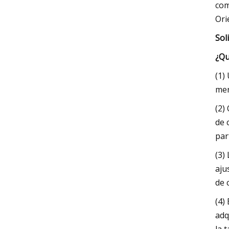
com
Ori
Sol
¿Qu
(1)
mer
(2)
de 
par
(3)
aju
de 
(4)
adq