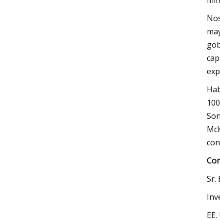
min
Nos
may
gob
cap
exp
Hab
100
Son
McK
con
Con
Sr.
Inv
EE.