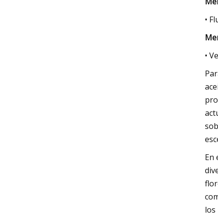
Mer
• Fl
Mer
• V
Par
ace
pro
act
sob
esc
En 
div
flo
com
los