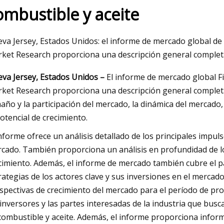
ombustible y aceite
023
va Jersey, Estados Unidos: el informe de mercado global de f
ará otros $632 millones en Fort
ket Research proporciona una descripción general completa
ara construir el próximo
va Jersey, Estados Unidos –
El informe de mercado global Fi
ket Research proporciona una descripción general completa 
año y la participación del mercado, la dinámica del mercado,
potencial de crecimiento.
informe ofrece un análisis detallado de los principales impul
cado. También proporciona un análisis en profundidad de l
cimiento. Además, el informe de mercado también cubre el p
rategias de los actores clave y sus inversiones en el merca
spectivas de crecimiento del mercado para el período de pro
 inversores y las partes interesadas de la industria que busc
combustible y aceite. Además, el informe proporciona informa