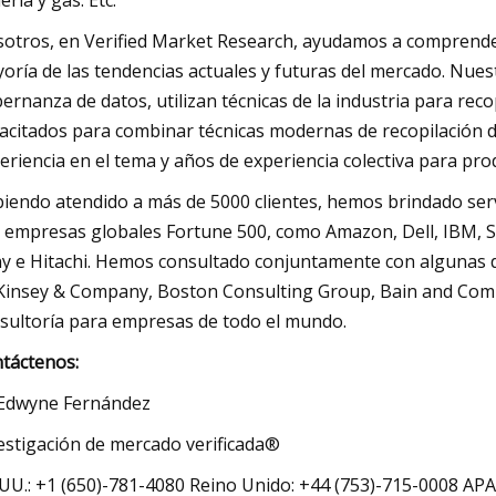
ería y gas. Etc.
otros, en Verified Market Research, ayudamos a comprender 
oría de las tendencias actuales y futuras del mercado. Nuest
ernanza de datos, utilizan técnicas de la industria para reco
acitados para combinar técnicas modernas de recopilación d
eriencia en el tema y años de experiencia colectiva para prod
iendo atendido a más de 5000 clientes, hemos brindado serv
 empresas globales Fortune 500, como Amazon, Dell, IBM, She
y e Hitachi. Hemos consultado conjuntamente con algunas d
insey & Company, Boston Consulting Group, Bain and Compa
sultoría para empresas de todo el mundo.
táctenos:
 Edwyne Fernández
estigación de mercado verificada®
 UU.: +1 (650)-781-4080 Reino Unido: +44 (753)-715-0008 APA