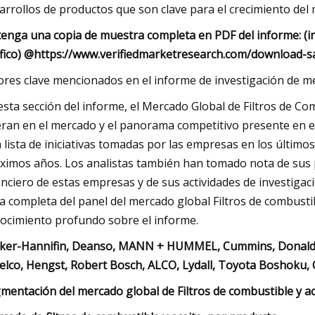
arrollos de productos que son clave para el crecimiento del
enga una copia de muestra completa en PDF del informe: (incl
fico) @
https://www.verifiedmarketresearch.com/download-s
ores clave mencionados en el informe de investigación de mer
esta sección del informe, el Mercado Global de Filtros de Com
ran en el mercado y el panorama competitivo presente en el m
 lista de iniciativas tomadas por las empresas en los últim
ximos años. Los analistas también han tomado nota de sus p
anciero de estas empresas y de sus actividades de investigaci
ta completa del panel del mercado global Filtros de combustib
ocimiento profundo sobre el informe.
ker-Hannifin, Deanso, MANN + HUMMEL, Cummins, Donaldson
elco, Hengst, Robert Bosch, ALCO, Lydall, Toyota Boshoku, Cl
mentación del mercado global de Filtros de combustible y ac