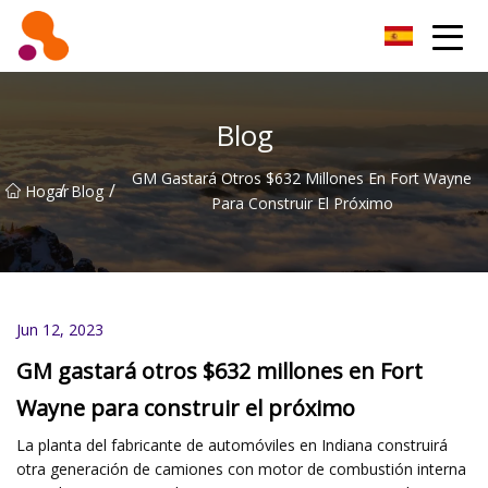
Filtro de aceite Co., Ltd de Beijing
Blog
GM Gastará Otros $632 Millones En Fort Wayne
/
/
Hogar
Blog
Para Construir El Próximo
Jun 12, 2023
GM gastará otros $632 millones en Fort
Wayne para construir el próximo
La planta del fabricante de automóviles en Indiana construirá
otra generación de camiones con motor de combustión interna