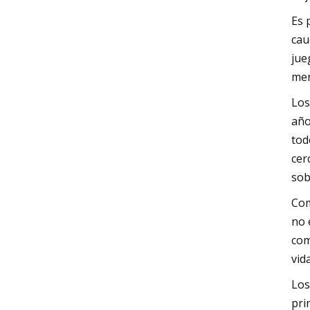
Es 
cau
jue
men
Los
año
tod
cer
sob
Com
no 
com
vid
Los
pri