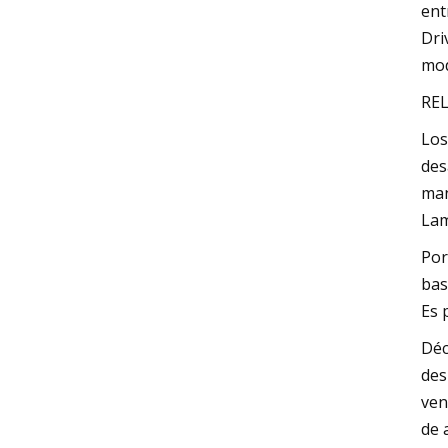
ent
Dri
mod
REL
Los
des
man
Lam
Por
bas
Es 
Déc
des
ven
de 