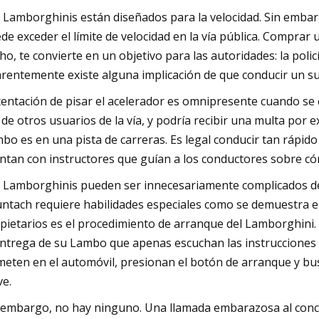
 Lamborghinis están diseñados para la velocidad. Sin embar
de exceder el límite de velocidad en la vía pública. Comprar
ho, te convierte en un objetivo para las autoridades: la po
rentemente existe alguna implicación de que conducir un supe
tentación de pisar el acelerador es omnipresente cuando se
a de otros usuarios de la vía, y podría recibir una multa por e
bo es en una pista de carreras. Es legal conducir tan rápido
ntan con instructores que guían a los conductores sobre có
 Lamborghinis pueden ser innecesariamente complicados de 
ntach requiere habilidades especiales como se demuestra e
pietarios es el procedimiento de arranque del Lamborghini.
entrega de su Lambo que apenas escuchan las instrucciones 
meten en el automóvil, presionan el botón de arranque y busc
ve.
 embargo, no hay ninguno. Una llamada embarazosa al con