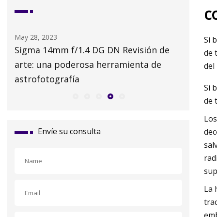
c
May 29, 2023
May 25, 2
Si 
e
Cómo hacer un filtro de aire casero
Flota de
de 
para protegerte del humo de los
coches d
del
incendios forestales
las call
Si 
de 
Los
Envíe su consulta
dec
sal
rad
sup
La 
tra
emb