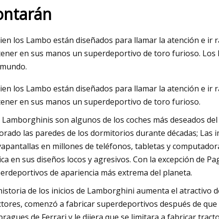
ontarán
023
bien los Lambo están diseñados para llamar la atención e ir 
 policía de EE. UU. de 2023:
tener en sus manos un superdeportivo de toro furioso. Los
e policía que encontrarás en
 mundo.
es (y algunas rarezas)
bien los Lambo están diseñados para llamar la atención e ir 
tener en sus manos un superdeportivo de toro furioso.
 Lamborghinis son algunos de los coches más deseados del 
orado las paredes de los dormitorios durante décadas; Las
vapantallas en millones de teléfonos, tabletas y computador
ica en sus diseños locos y agresivos. Con la excepción de Pa
erdeportivos de apariencia más extrema del planeta.
historia de los inicios de Lamborghini aumenta el atractivo 
ctores, comenzó a fabricar superdeportivos después de que 
ragues de Ferrari y le dijera que se limitara a fabricar tra