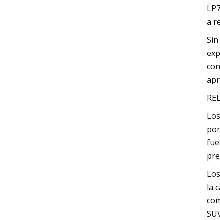
LP7
a r
Sin
exp
con
apr
REL
Los
por
fue
pre
Los
la 
com
SUV