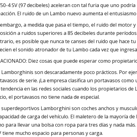
50-4 SV (97 decibeles) aceleran con tal furia que uno podr
eacción. El ruido de un Lambo nuevo aumenta el entusiasmo 
 embargo, a medida que pasa el tiempo, el ruido del motor y
osición a ruidos superiores a 85 decibeles durante período
trario, es posible que nunca te canses del ruido que hace tu
ecien el sonido atronador de tu Lambo cada vez que ingresas
ACIONADO: Diez cosas que puede esperar como propietario
 Lamborghinis son descaradamente poco prácticos. Por ejemp
tavasos de serie. ¡La empresa clasifica un portavasos como u
 tendencia en las redes sociales cuando los propietarios d
cio, el portavasos no tiene nada de especial.
 superdeportivos Lamborghini son coches anchos y musculos
capacidad de carga del vehículo. El maletero de la mayoría 
o para llevar una bolsa con ropa para tres días y nada más. 
 tiene mucho espacio para personas y carga.