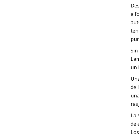
Des
a f
aut
ten
pur
Sin
Lam
un 
Una
de 
una
ras
La 
de 
Los