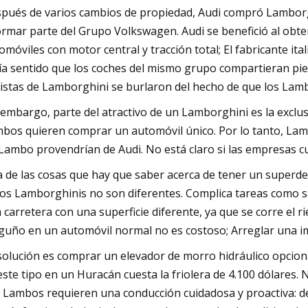
pués de varios cambios de propiedad, Audi compró Lamborghi
ormar parte del Grupo Volkswagen. Audi se benefició al obt
omóviles con motor central y tracción total; El fabricante it
ía sentido que los coches del mismo grupo compartieran pie
istas de Lamborghini se burlaron del hecho de que los Lamb
 embargo, parte del atractivo de un Lamborghini es la exclus
bos quieren comprar un automóvil único. Por lo tanto, Lamb
Lambo provendrían de Audi. No está claro si las empresas 
 de las cosas que hay que saber acerca de tener un superdep
los Lamborghinis no son diferentes. Complica tareas como s
 carretera con una superficie diferente, ya que se corre el ri
guño en un automóvil normal no es costoso; Arreglar una i
solución es comprar un elevador de morro hidráulico opcion
este tipo en un Huracán cuesta la friolera de 4.100 dólares. 
 Lambos requieren una conducción cuidadosa y proactiva: de