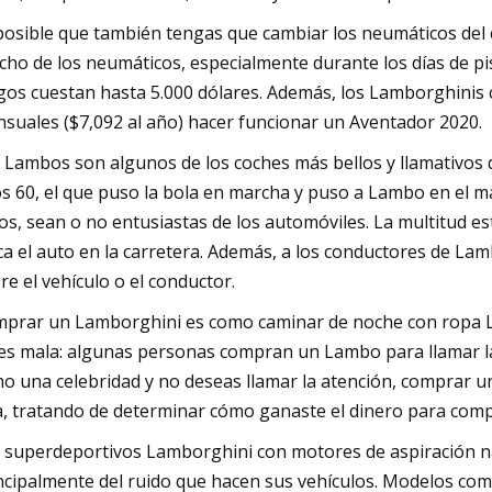
posible que también tengas que cambiar los neumáticos del
cho de los neumáticos, especialmente durante los días de p
gos cuestan hasta 5.000 dólares. Además, los Lamborghini
suales ($7,092 al año) hacer funcionar un Aventador 2020.
 Lambos son algunos de los coches más bellos y llamativos de
s 60, el que puso la bola en marcha y puso a Lambo en el map
os, sean o no entusiastas de los automóviles. La multitud es
ca el auto en la carretera. Además, a los conductores de L
re el vehículo o el conductor.
prar un Lamborghini es como caminar de noche con ropa LED
es mala: algunas personas compran un Lambo para llamar la 
o una celebridad y no deseas llamar la atención, comprar u
a, tratando de determinar cómo ganaste el dinero para compr
 superdeportivos Lamborghini con motores de aspiración na
ncipalmente del ruido que hacen sus vehículos. Modelos com