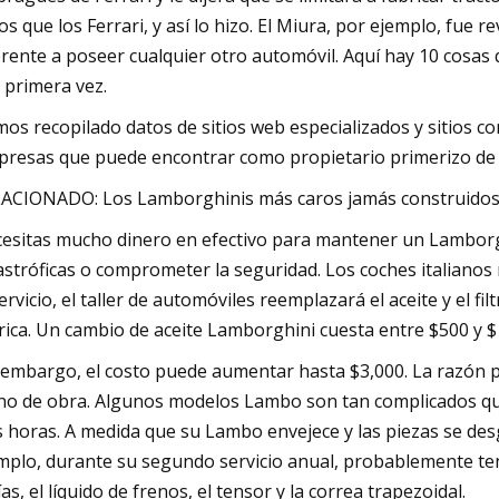
os que los Ferrari, y así lo hizo. El Miura, por ejemplo, fue 
erente a poseer cualquier otro automóvil. Aquí hay 10 cosa
 primera vez.
os recopilado datos de sitios web especializados y sitios 
presas que puede encontrar como propietario primerizo de
ACIONADO: Los Lamborghinis más caros jamás construido
esitas mucho dinero en efectivo para mantener un Lambor
astróficas o comprometer la seguridad. Los coches italianos 
servicio, el taller de automóviles reemplazará el aceite y el fi
rica. Un cambio de aceite Lamborghini cuesta entre $500 y $
 embargo, el costo puede aumentar hasta $3,000. La razón prin
o de obra. Algunos modelos Lambo son tan complicados que ca
s horas. A medida que su Lambo envejece y las piezas se desg
mplo, durante su segundo servicio anual, probablemente tendr
ías, el líquido de frenos, el tensor y la correa trapezoidal.