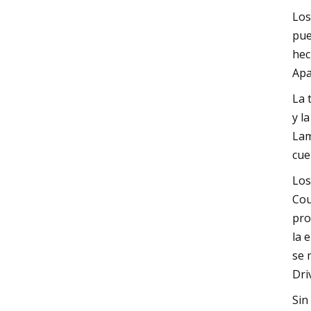
Los
pue
hec
Apa
La 
y l
Lam
cue
Los
Cou
pro
la 
se 
Dri
Sin