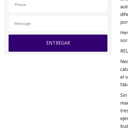
aut
dif
por
Hem
sor
ENTREGAR
REL
Nec
cat
el 
fáb
Sin
man
tre
eje
buj