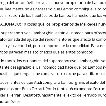
rega del automóvil le revela al nuevo propietario de Lambo q
ve. Realmente no es necesario que Lambo complique la coloc
ernización de los habitáculos de Lambo ha hecho que los ve
ACIONADO: 10 cosas que los propietarios de Mercedes nunc
 superdeportivos Lamborghini están ajustados para ofrece
afortunada del ajuste del rendimiento es que afecta la com
ejo y la velocidad, pero compromete la comodidad. Para empe
bos parecen más acolchados que asientos cómodos.
 lo tanto, los ocupantes del superdeportivo Lamborghini se 
tante desagradable. La incomodidad hace que los Lambos no 
posible que tengas que comprar otro coche para utilizarlo co
adas, antes de que Audi comprara Lamborghini, el éxito del v
pedidos por Enzo Ferrari. Por lo tanto, técnicamente Ferruci
cer a Ferrari. Desafortunadamente, el éxito de Ferrucio duró
automóviles.